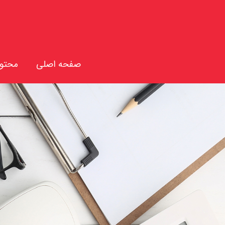
تول
صفحه اصلی
محتوا
تول
تول
تول