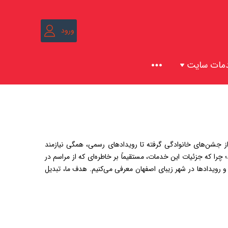
نشست خبری
دکوراسیون داخلی
طراحی و اجرا
غرفه سازی
گل آرایی
طراحی صحنه
خدمات مجالس
پذیرایی و تشریفات
ورود
تیم امنیت
مجلس شورای اسلامی
مشاوره و تبلیغات انتخابات
شوراهای شهر و روستا
اصفهان
دسته ۱
اطلاعات مشاغل
مشاوره رسانه ای در اصفهان
خدمات مشاوره سایت
مات سایت
طراحی UI و UX
مشاوره سئویی
گرافیک سایت
محتوای سایت
ز جشن‌های خانوادگی گرفته تا رویدادهای رسمی، همگی نیازمند
چرا که جزئیات این خدمات، مستقیماً بر خاطره‌ای که از مراسم در
 و رویدادها در شهر زیبای اصفهان معرفی می‌کنیم. هدف ما، تبدیل